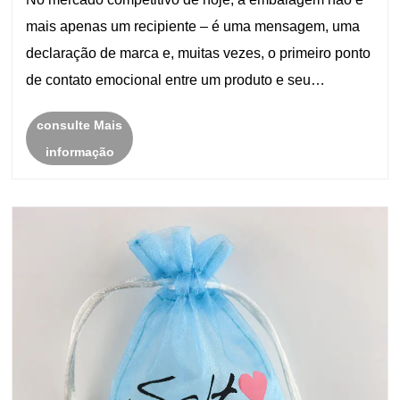
modernos?
mais apenas um recipiente – é uma mensagem, uma
declaração de marca e, muitas vezes, o primeiro ponto
de contato emocional entre um produto e seu
comprador. Entre as muitas soluções de embalagem
consulte Mais
disponíveis, os Sacos Grandes de Organza surgiram
informação
como......