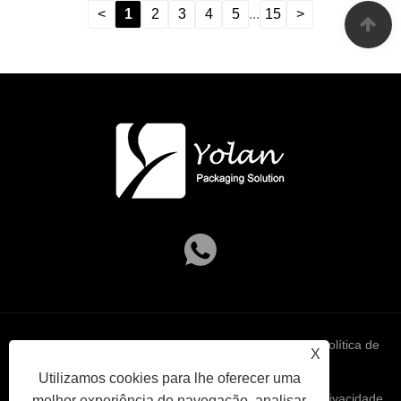
<
1
2
3
4
5
...
15
>
Links
Sitemap
RSS
XML
política de
X
Utilizamos cookies para lhe oferecer uma
Privacidade
melhor experiência de navegação, analisar