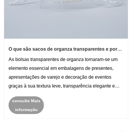
O que são sacos de organza transparentes e por
que são tão populares nas embalagens
As bolsas transparentes de organza tornaram-se um
modernas?
elemento essencial em embalagens de presentes,
apresentações de varejo e decoração de eventos
graças à sua textura leve, transparência elegante e
aplicações versáteis. Desde embalagens para
consulte Mais
casamentos e joias até cosméticos e brindes
informação
promocionais, es......