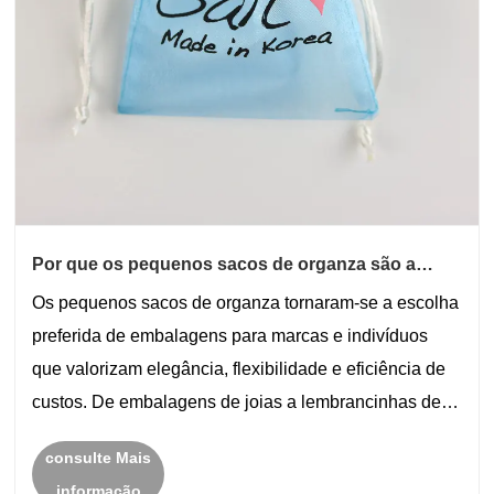
Por que os pequenos sacos de organza são a
solução de embalagem perfeita para marcas
Os pequenos sacos de organza tornaram-se a escolha
modernas?
preferida de embalagens para marcas e indivíduos
que valorizam elegância, flexibilidade e eficiência de
custos. De embalagens de joias a lembrancinhas de
casamento e presentes promocionais, essas sacolas
consulte Mais
leves, mas visualmente atraentes, resolvem vá......
informação